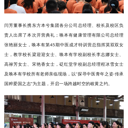
闫芳董事长携东方本兮集团各分公司总经理、校长及校区负
责人出席了本次开营典礼；唤本有健康管理有限公司总经理
张艳丽女士，唤本有第45期中医成才特训营总指挥莫双双女
士，教学校长梁迎迎女士、唤本有学校副校长李志娜女士、
高禄芳女士、宋艳香女士，砭红堂学校副总经理程冰雪女士
及唤本有学校所有老师亲临现场，以"探寻中医青年之姿·传承
国粹爱国之志”为主题，开启一场跨越时空的岐黄之约。